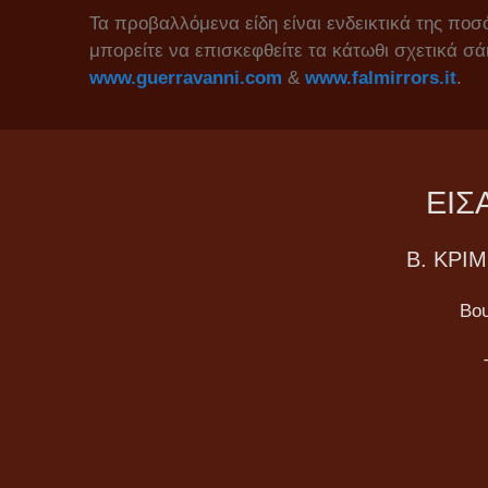
Τα προβαλλόμενα είδη είναι ενδεικτικά της ποσ
μπορείτε να επισκεφθείτε τα κάτωθι σχετικά σ
www.guerravanni.com
&
www.falmirrors.it
.
ΕΙΣ
Β. ΚΡΙ
Βου